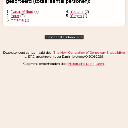
gesorteerd (totaal aantal personen):
1.
Yardin Millord
(2)
4.
Yocarini
(2)
2.
Yaux
(2)
5.
Yurgen
(1)
3.
Yntema
(1)
Ga naar standaard site
Deze site werd aangemaakt door
The Next Generation of Genealogy Sitebuilding
v. 13.1.2, geschreven door Darrin Lythgoe © 2001-2026.
Gegevens onderhouden door
Historische Kring Laren
.