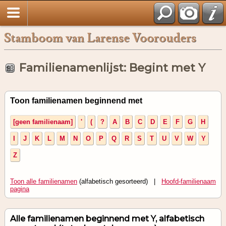
Stamboom van Larense Voorouders
Familienamenlijst: Begint met Y
Toon familienamen beginnend met
[geen familienaam]
'
(
?
A
B
C
D
E
F
G
H
I
J
K
L
M
N
O
P
Q
R
S
T
U
V
W
Y
Z
Toon alle familienamen
(alfabetisch gesorteerd) |
Hoofd-familienaam
pagina
Alle familienamen beginnend met Y, alfabetisch