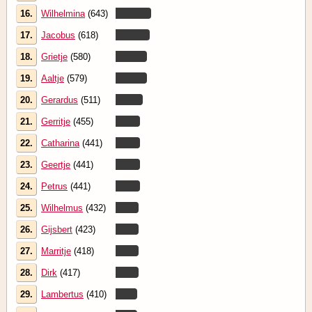
16.
Wilhelmina
(643)
17.
Jacobus
(618)
18.
Grietje
(580)
19.
Aaltje
(579)
20.
Gerardus
(511)
21.
Gerritje
(455)
22.
Catharina
(441)
23.
Geertje
(441)
24.
Petrus
(441)
25.
Wilhelmus
(432)
26.
Gijsbert
(423)
27.
Marritje
(418)
28.
Dirk
(417)
29.
Lambertus
(410)