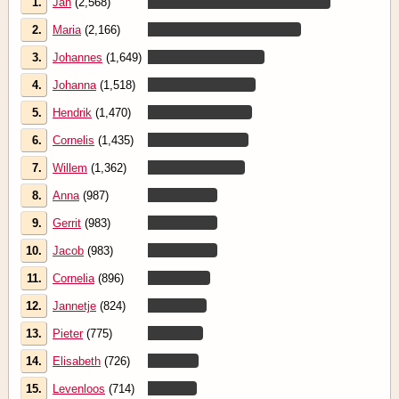
1.
Jan
(2,568)
2.
Maria
(2,166)
3.
Johannes
(1,649)
4.
Johanna
(1,518)
5.
Hendrik
(1,470)
6.
Cornelis
(1,435)
7.
Willem
(1,362)
8.
Anna
(987)
9.
Gerrit
(983)
10.
Jacob
(983)
11.
Cornelia
(896)
12.
Jannetje
(824)
13.
Pieter
(775)
14.
Elisabeth
(726)
15.
Levenloos
(714)