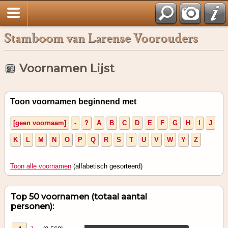
Stamboom van Larense Voorouders
Voornamen Lijst
Toon voornamen beginnend met
[geen voornaam]
-
?
A
B
C
D
E
F
G
H
I
J
K
L
M
N
O
P
Q
R
S
T
U
V
W
Y
Z
Toon alle voornamen
(alfabetisch gesorteerd)
Top 50 voornamen (totaal aantal
personen):