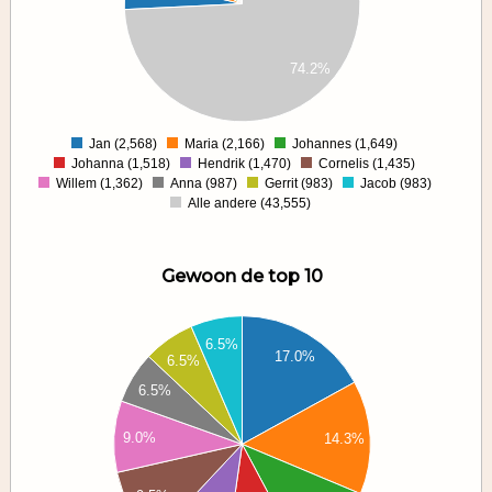
00
00
74.2%
00
00
0
Jan (2,568)
Maria (2,166)
Johannes (1,649)
0
Johanna (1,518)
Hendrik (1,470)
Cornelis (1,435)
Willem (1,362)
Anna (987)
Gerrit (983)
Jacob (983)
Alle andere (43,555)
Gewoon de top 10
00
6.5%
17.0%
00
6.5%
00
6.5%
00
9.0%
14.3%
00
00