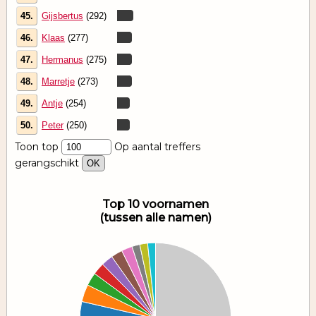
45.
Gijsbertus
(292)
46.
Klaas
(277)
47.
Hermanus
(275)
48.
Marretje
(273)
49.
Antje
(254)
50.
Peter
(250)
Toon top
Op aantal treffers
gerangschikt
Top 10 voornamen
(tussen alle namen)
00
00
00
00
00