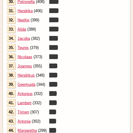
30.
Petronella
(408)
31.
Hendrika
(406)
32.
Neeltje
(399)
33.
Alida
(388)
34.
Jacoba
(382)
35.
Teunis
(379)
36.
Nicolaas
(373)
37.
Joannes
(355)
38.
Hendrikus
(348)
39.
Geertruida
(344)
40.
Antonius
(332)
41.
Lambert
(332)
42.
Tijmen
(307)
43.
Antonia
(302)
44.
Margaretha
(299)