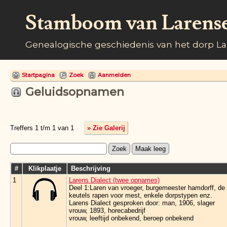
Stamboom van Larens
Genealogische geschiedenis van het dorp L
Startpagina
Zoek
Aanmelden
Geluidsopnamen
Treffers 1 t/m 1 van 1
» Zie Galerij
#
Klikplaatje
Beschrijving
1
Larens Dialect (twee opnames)
Deel 1:Laren van vroeger, burgemeester hamdorff, de l
keutels rapen voor mest, enkele dorpstypen enz.
Larens Dialect gesproken door: man, 1906, slager
vrouw, 1893, horecabedrijf
vrouw, leeftijd onbekend, beroep onbekend
…