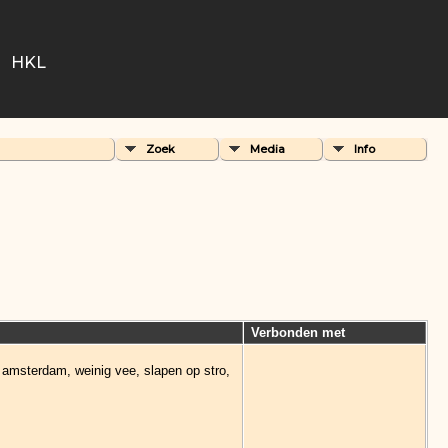
HKL
Zoek
Media
Info
Verbonden met
n amsterdam, weinig vee, slapen op stro,