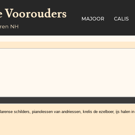
e Voorouders
MAJOOR
CALIS
aren NH
arense schilders, pianolessen van andriessen, krelis de ezelboer, ijs halen i