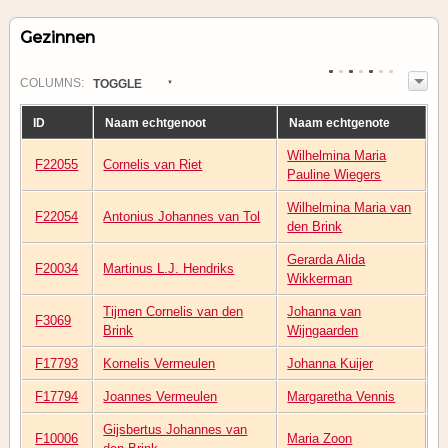
Gezinnen
COL
UMN
S:
TOGGLE
ID
Naam echtgenoot
Naam echtgenote
Wilhelmina Maria
F22055
Cornelis van Riet
Pauline Wiegers
Wilhelmina Maria van
F22054
Antonius Johannes van Tol
den Brink
Gerarda Alida
F20034
Martinus L.J. Hendriks
Wikkerman
Tijmen Cornelis van den
Johanna van
F3069
Brink
Wijngaarden
F17793
Kornelis Vermeulen
Johanna Kuijer
F17794
Joannes Vermeulen
Margaretha Vennis
Gijsbertus Johannes van
F10006
Maria Zoon