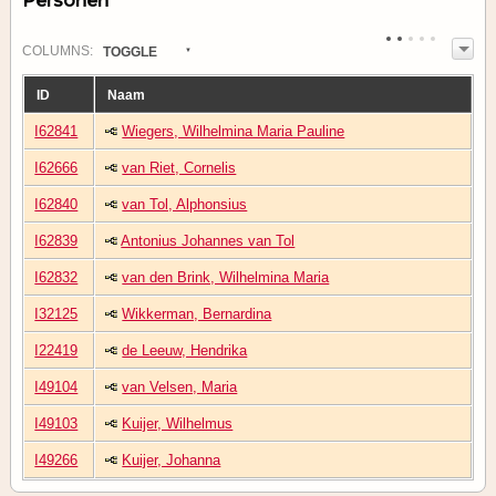
Personen
COL
UMN
S:
TOGGLE
ID
Naam
I62841
Wiegers, Wilhelmina Maria Pauline
I62666
van Riet, Cornelis
I62840
van Tol, Alphonsius
I62839
Antonius Johannes van Tol
I62832
van den Brink, Wilhelmina Maria
I32125
Wikkerman, Bernardina
I22419
de Leeuw, Hendrika
I49104
van Velsen, Maria
I49103
Kuijer, Wilhelmus
I49266
Kuijer, Johanna