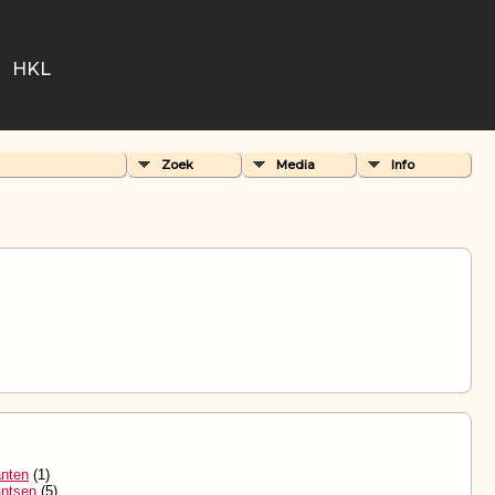
HKL
Zoek
Media
Info
anten
(1)
antsen
(5)