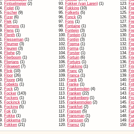
3.
Fintselmeijer
(2)
93.
Fokker (van Laren)
(1)
123.
Fr
4.
Fiolet
(1)
94.
Fokking
(10)
124.
Fre
5.
Fischer
(9)
95.
Folkerts
(5)
125.
Fr
6.
Fizer
(6)
96.
Fonck
(2)
126.
Fr
7.
Flek
(1)
97.
Fons
(1)
127.
Fr
8.
Flemens
(1)
98.
Fontaine
(1)
128.
Fre
9.
Flens
(1)
99.
Fonteijn
(3)
129.
Fre
0.
Flenth
(1)
100.
Fontein
(1)
130.
Fr
1.
Flesseman
(1)
101.
Fontijn
(3)
131.
Fre
2.
Fleumer
(3)
102.
Fopma
(1)
132.
Fre
3.
Fleuren
(3)
103.
Forma
(1)
133.
Fr
4.
Fliehe
(2)
104.
Forster
(1)
134.
Fri
5.
Flierboom
(1)
105.
Fortuin
(6)
135.
Fri
6.
Flierjans
(1)
106.
Fortuirs
(1)
136.
Fri
7.
Flikweert
(7)
107.
Frakking
(1)
137.
Fri
8.
Flink
(10)
108.
Franc
(2)
138.
Fri
9.
Floor
(26)
109.
Franca
(1)
139.
Fri
0.
Floore
(16)
110.
Frank
(2)
140.
Fri
1.
Fobekts
(1)
111.
Franke
(1)
141.
Fri
2.
Fock
(2)
112.
Frankemolen
(4)
142.
Fr
3.
Focker
(143)
113.
Franken
(22)
143.
Fr
4.
Fockers
(1)
114.
Frankenberg
(1)
144.
Fr
5.
Fockinck
(1)
115.
Frankenmolen
(2)
145.
Fr
6.
Focking
(5)
116.
Frankfort
(2)
146.
Fu
7.
Fok
(1)
117.
Fransen
(5)
147.
Fu
8.
Fokke
(1)
118.
Fransman
(1)
148.
Fu
9.
Fokkema
(1)
119.
Franssen
(2)
149.
Fur
0.
Fokken
(21)
120.
Fransz
(1)
150.
Fü