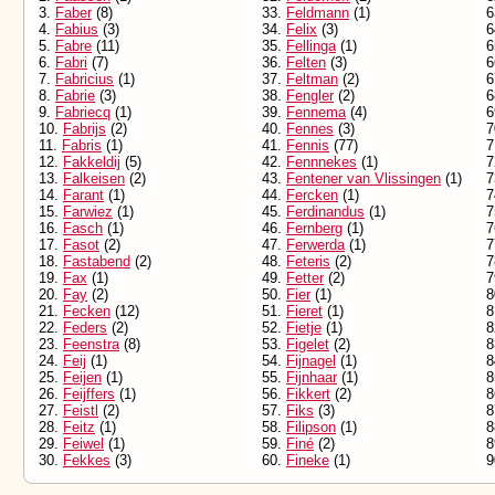
3.
Faber
(8)
33.
Feldmann
(1)
6
4.
Fabius
(3)
34.
Felix
(3)
6
5.
Fabre
(11)
35.
Fellinga
(1)
6
6.
Fabri
(7)
36.
Felten
(3)
6
7.
Fabricius
(1)
37.
Feltman
(2)
6
8.
Fabrie
(3)
38.
Fengler
(2)
6
9.
Fabriecq
(1)
39.
Fennema
(4)
6
10.
Fabrijs
(2)
40.
Fennes
(3)
7
11.
Fabris
(1)
41.
Fennis
(77)
7
12.
Fakkeldij
(5)
42.
Fennnekes
(1)
7
13.
Falkeisen
(2)
43.
Fentener van Vlissingen
(1)
7
14.
Farant
(1)
44.
Fercken
(1)
7
15.
Farwiez
(1)
45.
Ferdinandus
(1)
7
16.
Fasch
(1)
46.
Fernberg
(1)
7
17.
Fasot
(2)
47.
Ferwerda
(1)
7
18.
Fastabend
(2)
48.
Feteris
(2)
7
19.
Fax
(1)
49.
Fetter
(2)
7
20.
Fay
(2)
50.
Fier
(1)
8
21.
Fecken
(12)
51.
Fieret
(1)
8
22.
Feders
(2)
52.
Fietje
(1)
8
23.
Feenstra
(8)
53.
Figelet
(2)
8
24.
Feij
(1)
54.
Fijnagel
(1)
8
25.
Feijen
(1)
55.
Fijnhaar
(1)
8
26.
Feijffers
(1)
56.
Fikkert
(2)
8
27.
Feistl
(2)
57.
Fiks
(3)
8
28.
Feitz
(1)
58.
Filipson
(1)
8
29.
Feiwel
(1)
59.
Finé
(2)
8
30.
Fekkes
(3)
60.
Fineke
(1)
9