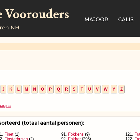
e Voorouders
MAJOOR
CALIS
aren NH
J
K
L
M
N
O
P
Q
R
S
T
U
V
W
Y
Z
pagina
orteerd (totaal aantal personen):
1.
Finet
(1)
91.
Fokkens
(9)
121.
Fr
2.
Finsterbusch
(2)
92.
Fokker
(293)
122.
Fr