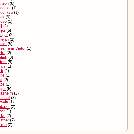
anzen
(8)
deriks
(1)
ederikse
(1)
eek
(3)
eese
(1)
ij
(2)
ijer
(5)
enger
(2)
rejan
(1)
riks
(5)
esemann Viëtor
(1)
cke
(2)
elink
(8)
jters
(9)
ngs
(1)
nk
(1)
tke
(1)
ts
(2)
tze
(1)
oger
(5)
oitzheim
(2)
oonhof
(3)
owein
(1)
ldauer
(2)
nck
(1)
nke
(2)
stner
(2)
hren
(2)