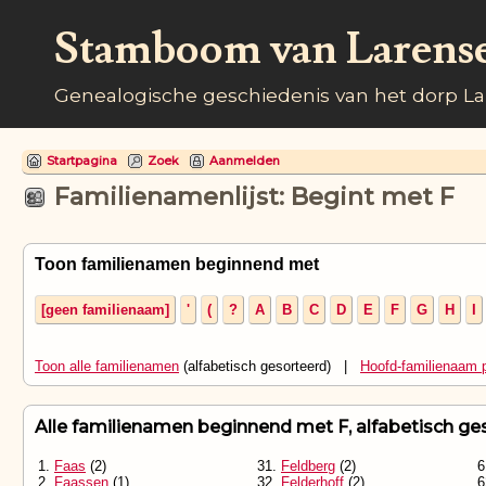
Stamboom van Larens
Genealogische geschiedenis van het dorp L
Startpagina
Zoek
Aanmelden
Familienamenlijst: Begint met F
Toon familienamen beginnend met
[geen familienaam]
'
(
?
A
B
C
D
E
F
G
H
I
Toon alle familienamen
(alfabetisch gesorteerd) |
Hoofd-familienaam 
Alle familienamen beginnend met F, alfabetisch ges
1.
Faas
(2)
31.
Feldberg
(2)
6
2.
Faassen
(1)
32.
Felderhoff
(2)
6