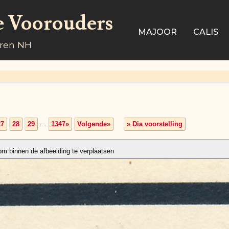
e Voorouders
MAJOOR
CALIS
aren NH
27
28
29
...
1347»
Volgende»
» Dia voorstelling