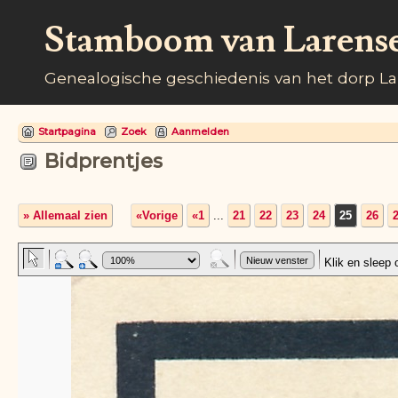
Stamboom van Larens
Genealogische geschiedenis van het dorp L
Startpagina
Zoek
Aanmelden
Bidprentjes
» Allemaal zien
«Vorige
«1
...
21
22
23
24
25
26