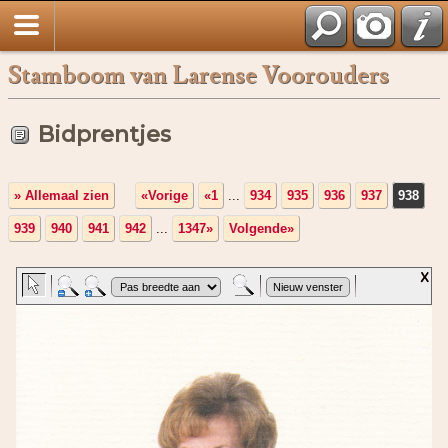
Stamboom van Larense Voorouders
Bidprentjes
» Allemaal zien
«Vorige
«1
...
934
935
936
937
938
939
940
941
942
...
1347»
Volgende»