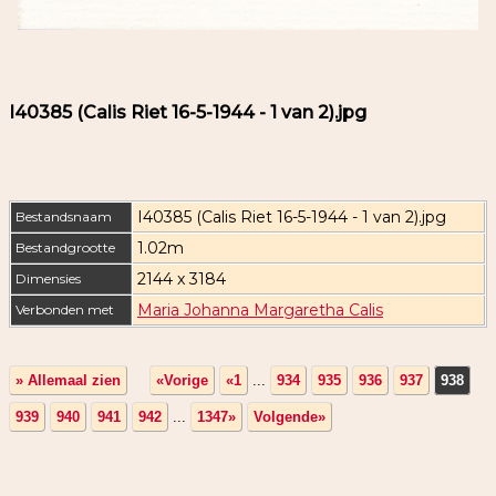
I40385 (Calis Riet 16-5-1944 - 1 van 2).jpg
I40385 (Calis Riet 16-5-1944 - 1 van 2).jpg
Bestandsnaam
1.02m
Bestandgrootte
2144 x 3184
Dimensies
Maria Johanna Margaretha Calis
Verbonden met
» Allemaal zien
«Vorige
«1
...
934
935
936
937
938
939
940
941
942
...
1347»
Volgende»