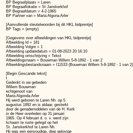
BP Begraafplaats = Laren
BP Begraaflokatie = St Janskerkhof
BP Begraafdatum = 4-2-1965
BP Partner van = Maria Algona Arler
[Aanvullende sleutelwoorden bij dit HKL bidprentje]
BP Tags = (empty)
[Gegevens over afbeeldingen van HKL bidprentje]
Afbeelding Id = 181
Afbeelding Volgnr = 1
Afbeelding updatedatum = 01-08-2023 20:16:10
Afbeelding omschrijving = Tekst
Afbeeldingsnaam = Bouwman Willem 5-8-1892 - 1 van 2
Afbeeldingsbestandsnaam = I11533 (Bouwman Willem 5-8-1892 - 1 van 2)
[Begin Gescande tekst]
t
Gedenkt in uw gebeden
Willem Bouwman
echtgenoot van
Maria Algonda Arler
Hij werd geboren te Laren Nh. op 5
augustus 1892 en is aldaar, gesterkt
door de genademiddelen van de H. Kerk
in de Heer overleden op 31 januari
1965. Op 4 februari d. o. v. werd zijn
lichaam te ruste gelegd op het
St. Janskerkhof te Laren Nh.
Hij was een eenvoudige, diep gelovige