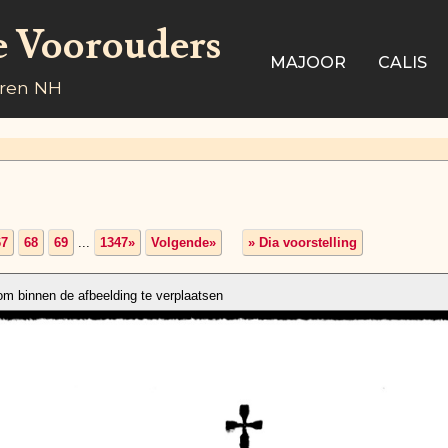
e Voorouders
MAJOOR
CALIS
aren NH
67
68
69
...
1347»
Volgende»
» Dia voorstelling