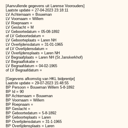
[Aanvullende gegevens uit Larense Voorouders]
Laatste update = 27-04-2023 23:18:11
LV Achternaam = Bouwman
LV Voornaam = Willem
LV Roepnaam =
LV Geslacht = M
LV Geboortedatum = 05-08-1892
of LV Geboortedatum =
LV Geboorteplaats = Laren NH
LV Overlijdensdatum = 31-01-1965
of LV Overlijdensdatum =
LV Overlijdensplaats = Laren NH
LV Begraafplaats = Laren NH (St.Janskerkhof)
LV Begraaflokatie =
LV Begraafdatum = 04-02-1965
of LV Begraafdatum =
[Gegevens afkomstig van HKL bidprentje]
Laatste update = 29-07-2023 15:48:55
BP Persoon = Bouwman Willem 5-8-1892
BP Id = 90
BP Achternaam = Bouwman
BP Voornaam = Willem
BP Roepnaam =
BP Geslacht =
BP Geboortedatum = 5-8-1892
BP Geboorteplaats = Laren
BP Overlijdensdatum = 31-1-1965
BP Overlijdensplaats = Laren