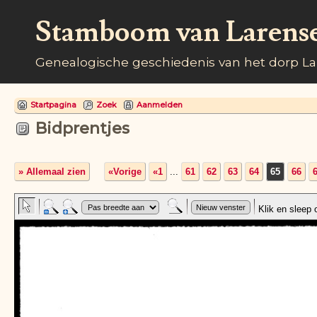
Stamboom van Larens
Genealogische geschiedenis van het dorp L
Startpagina
Zoek
Aanmelden
Bidprentjes
» Allemaal zien
«Vorige
«1
...
61
62
63
64
65
66