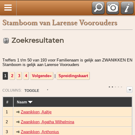
Stamboom van Larense Voorouders
Zoekresultaten
Treffers 1 t/m 50 van 193 voor Familienaam is gelijk aan ZWANIKKEN EN
Stamboom is gelijk aan Larense Voorouders
1
2
3
4
Volgende»
|
Spreidingskaart
COL
UMN
S:
TOGGLE
#
Naam
1
Zwanikken, Aaltje
2
Zwanikken, Agatha Wilhelmina
3
Zwanikken, Anthonius