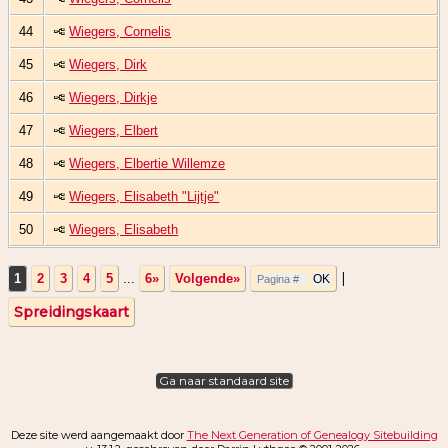
44
Wiegers, Cornelis
45
Wiegers, Dirk
46
Wiegers, Dirkje
47
Wiegers, Elbert
48
Wiegers, Elbertie Willemze
49
Wiegers, Elisabeth "Lijtje"
50
Wiegers, Elisabeth
|
1
2
3
4
5
...
6»
Volgende»
Spreidingskaart
Ga naar standaard site
Deze site werd aangemaakt door
The Next Generation of Genealogy Sitebuilding