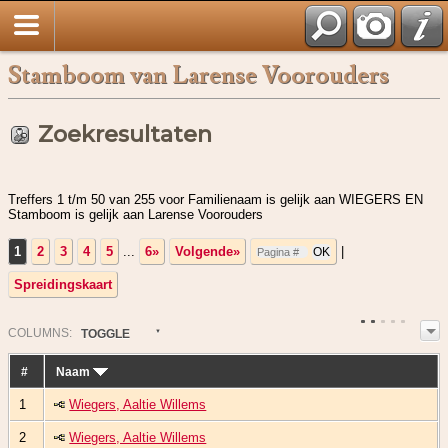
Stamboom van Larense Voorouders
Zoekresultaten
Treffers 1 t/m 50 van 255 voor Familienaam is gelijk aan WIEGERS EN
Stamboom is gelijk aan Larense Voorouders
1
2
3
4
5
...
6»
Volgende»
|
Spreidingskaart
COL
UMN
S:
TOGGLE
#
Naam
1
Wiegers, Aaltie Willems
2
Wiegers, Aaltie Willems