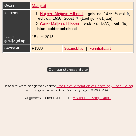
Gezin
Margriet
Kinderen
1.
Huijbert Meijnse Hilhorst
,
geb.
ca. 1475, Soest
,
ovl.
ca. 1536, Soest
(Leeftijd ~ 61 jaar)
2.
Gerrit Meijnse Hilhorst
,
geb.
ca. 1485,
ovl.
Ja,
datum echter onbekend
Laatst
15 mei 2013
gewijzigd op
Gezins-ID
F1930
Gezinsblad
|
Familiekaart
Ga naar standaard site
Deze site werd aangemaakt door
The Next Generation of Genealogy Sitebuilding
v. 13.1.2, geschreven door Darrin Lythgoe © 2001-2026.
Gegevens onderhouden door
Historische Kring Laren
.