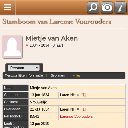
Stamboom van Larense Voorouders
Mietje van Aken
1834 - 1834 (0 jaar)
Persoonlijke informatie
|
Bronnen
|
Alles
Naam
Mietje
van Aken
Geboren
13 jun 1834
Laren NH
[
1
]
Geslacht
Vrouwelijk
Overleden
21 okt 1834
Laren NH
[
1
]
Persoon-ID
I5541
Larense Voorouders
Laatst
13 jun 2010
gewijzigd op