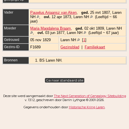
Vader
Pauwlus Ariaansz van Aken
,
ged.
25 mrt 1807, Laren
NH
,
ovl.
12 apr 1873, Laren NH
(Leeftijd ~ 66
jaar)
Moeder
Maria Magdalena Braam
,
ged.
02 okt 1809, Laren NH
,
ovl.
03 jun 1877, Laren NH
(Leeftijd ~ 67 jaar)
Getrouwd
05 nov 1829
Laren NH
[
1
]
Gezins-ID
F1689
Gezinsblad
|
Familiekaart
Bronnen
BS Laren NH.
Ga naar standaard site
Deze site werd aangemaakt door
The Next Generation of Genealogy Sitebuilding
v. 13.1.2, geschreven door Darrin Lythgoe © 2001-2026.
Gegevens onderhouden door
Historische Kring Laren
.