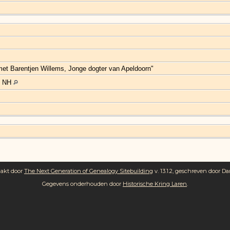
et Barentjen Willems, Jonge dogter van Apeldoorn"
n NH
aakt door
The Next Generation of Genealogy Sitebuilding
v. 13.1.2, geschreven door Da
Gegevens onderhouden door
Historische Kring Laren
.