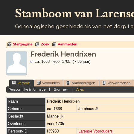
Stamboom van Larens
Genealogische geschiedenis van het dorp L
Startpagina
Zoek
Aanmelden
Frederik Hendrixen
ca. 1668 - vóór 1705 (~ 36 jaar)
Persoon
Voorouders
Nakomelingen
Verwantschap
Persoonlijke informatie
|
Bronnen
|
Alles
Naam
Frederik Hendrixen
Geboren
ca. 1668
Jutphaas
Geslacht
Mannelijk
Overleden
vóór 1705
Persoon-ID
I35950
Larense Voorouders