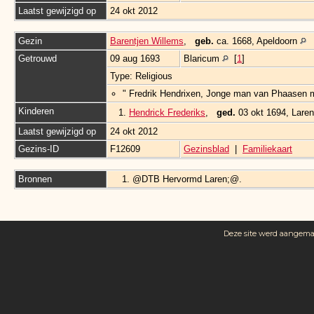
Laatst gewijzigd op
24 okt 2012
Gezin
Barentjen Willems
,
geb.
ca. 1668, Apeldoorn
Getrouwd
09 aug 1693
Blaricum
[
1
]
Type: Religious
" Fredrik Hendrixen, Jonge man van Phaasen m
Kinderen
1.
Hendrick Frederiks
,
ged.
03 okt 1694, Lare
Laatst gewijzigd op
24 okt 2012
Gezins-ID
F12609
Gezinsblad
|
Familiekaart
Bronnen
@DTB Hervormd Laren;@.
Deze site werd aangem