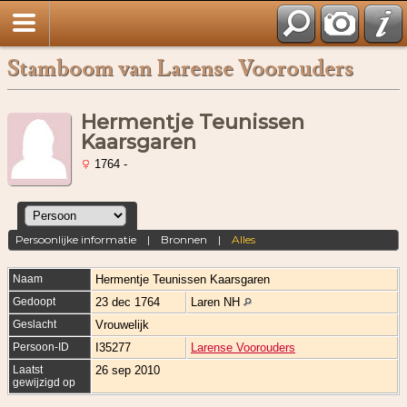
Stamboom van Larense Voorouders
Hermentje Teunissen
Kaarsgaren
1764 -
Persoonlijke informatie
|
Bronnen
|
Alles
Naam
Hermentje Teunissen
Kaarsgaren
Gedoopt
23 dec 1764
Laren NH
Geslacht
Vrouwelijk
Persoon-ID
I35277
Larense Voorouders
Laatst
26 sep 2010
gewijzigd op