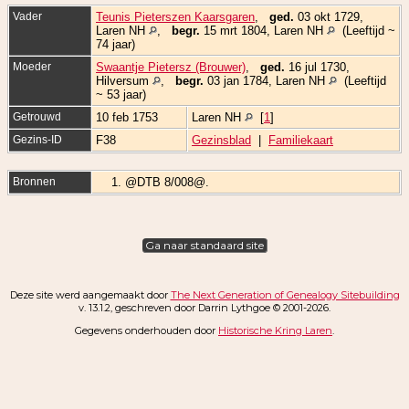
Vader
Teunis Pieterszen Kaarsgaren
,
ged.
03 okt 1729,
Laren NH
,
begr.
15 mrt 1804, Laren NH
(Leeftijd ~
74 jaar)
Moeder
Swaantje Pietersz (Brouwer)
,
ged.
16 jul 1730,
Hilversum
,
begr.
03 jan 1784, Laren NH
(Leeftijd
~ 53 jaar)
Getrouwd
10 feb 1753
Laren NH
[
1
]
Gezins-ID
F38
Gezinsblad
|
Familiekaart
Bronnen
@DTB 8/008@.
Ga naar standaard site
Deze site werd aangemaakt door
The Next Generation of Genealogy Sitebuilding
v. 13.1.2, geschreven door Darrin Lythgoe © 2001-2026.
Gegevens onderhouden door
Historische Kring Laren
.