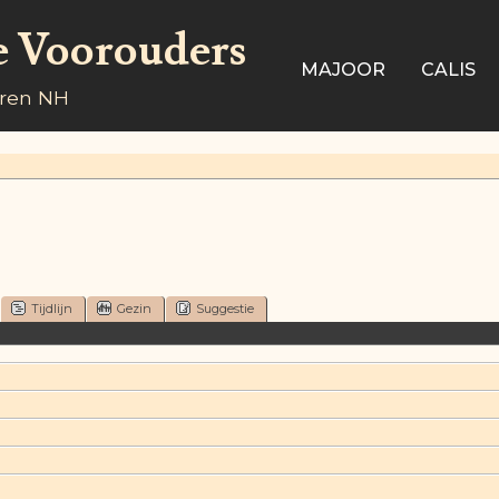
e Voorouders
MAJOOR
CALIS
aren NH
Tijdlijn
Gezin
Suggestie