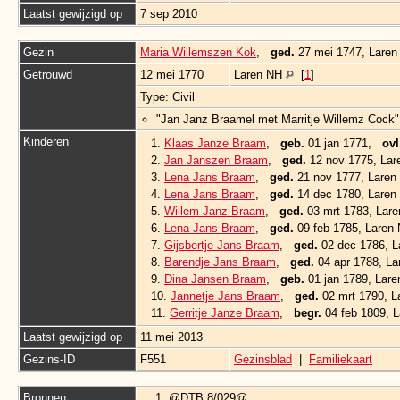
Laatst gewijzigd op
7 sep 2010
Gezin
Maria Willemszen Kok
,
ged.
27 mei 1747, Lare
Getrouwd
12 mei 1770
Laren NH
[
1
]
Type: Civil
"Jan Janz Braamel met Marritje Willemz Cock"
Kinderen
1.
Klaas Janze Braam
,
geb.
01 jan 1771,
ovl
2.
Jan Janszen Braam
,
ged.
12 nov 1775, La
3.
Lena Jans Braam
,
ged.
21 nov 1777, Lare
4.
Lena Jans Braam
,
ged.
14 dec 1780, Lare
5.
Willem Janz Braam
,
ged.
03 mrt 1783, Lar
6.
Lena Jans Braam
,
ged.
09 feb 1785, Laren
7.
Gijsbertje Jans Braam
,
ged.
02 dec 1786, 
8.
Barendje Jans Braam
,
ged.
04 apr 1788, L
9.
Dina Jansen Braam
,
geb.
01 jan 1789, Lar
10.
Jannetje Jans Braam
,
ged.
02 mrt 1790, 
11.
Gerritje Janze Braam
,
begr.
04 feb 1809, 
Laatst gewijzigd op
11 mei 2013
Gezins-ID
F551
Gezinsblad
|
Familiekaart
Bronnen
@DTB 8/029@.