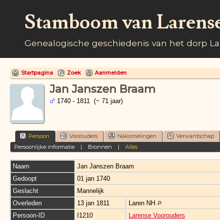
Stamboom van Larens
Genealogische geschiedenis van het dorp L
Startpagina
Zoek
Aanmelden
Jan Janszen Braam
1740 - 1811 (~ 71 jaar)
Persoon
Voorouders
Nakomelingen
Verwantschap
Persoonlijke informatie
|
Bronnen
|
Alles
Naam
Jan Janszen
Braam
Gedoopt
01 jan 1740
Geslacht
Mannelijk
Overleden
13 jan 1811
Laren NH
Persoon-ID
I1210
Larense Voorouders