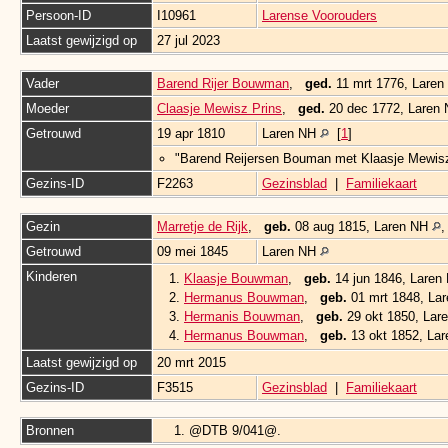
Persoon-ID
I10961
Larense Voorouders
Laatst gewijzigd op
27 jul 2023
Vader
Barend Rijer Bouwman
,
ged.
11 mrt 1776, Lare
Moeder
Claasje Mewisz Prins
,
ged.
20 dec 1772, Laren
Getrouwd
19 apr 1810
Laren NH
[
1
]
"Barend Reijersen Bouman met Klaasje Mewisz
Gezins-ID
F2263
Gezinsblad
|
Familiekaart
Gezin
Marretje de Rijk
,
geb.
08 aug 1815, Laren NH
Getrouwd
09 mei 1845
Laren NH
Kinderen
1.
Klaasje Bouwman
,
geb.
14 jun 1846, Lare
2.
Hermanus Bouwman
,
geb.
01 mrt 1848, La
3.
Hermanis Bouwman
,
geb.
29 okt 1850, La
4.
Hermanus Bouwman
,
geb.
13 okt 1852, La
Laatst gewijzigd op
20 mrt 2015
Gezins-ID
F3515
Gezinsblad
|
Familiekaart
Bronnen
@DTB 9/041@.