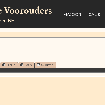
e Voorouders
MAJOOR
CALIS
aren NH
Tijdlijn
Gezin
Suggestie