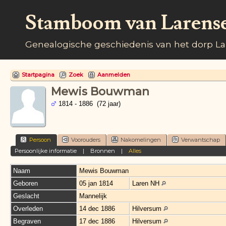
Stamboom van Larens
Genealogische geschiedenis van het dorp L
Startpagina
Zoek
Aanmelden
Mewis Bouwman
1814 - 1886 (72 jaar)
Persoon
Voorouders
Nakomelingen
Verwantschap
Persoonlijke informatie
|
Bronnen
|
Alles
Naam
Mewis
Bouwman
Geboren
05 jan 1814
Laren NH
Geslacht
Mannelijk
Overleden
14 dec 1886
Hilversum
Begraven
17 dec 1886
Hilversum