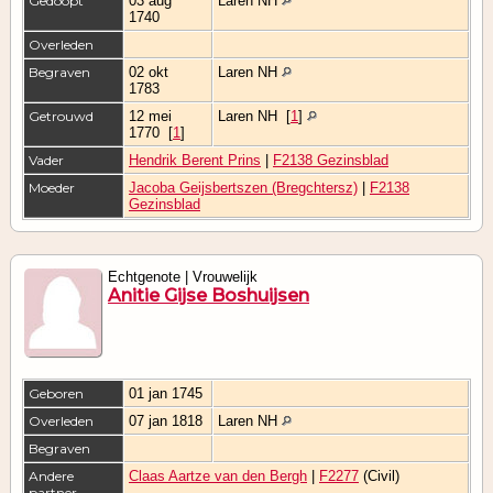
Gedoopt
03 aug
Laren NH
1740
Overleden
Begraven
02 okt
Laren NH
1783
Getrouwd
12 mei
Laren NH
[
1
]
1770
[
1
]
Vader
Hendrik Berent Prins
|
F2138 Gezinsblad
Moeder
Jacoba Geijsbertszen (Bregchtersz)
|
F2138
Gezinsblad
Echtgenote | Vrouwelijk
Anitie Gijse Boshuijsen
Geboren
01 jan 1745
Overleden
07 jan 1818
Laren NH
Begraven
Andere
Claas Aartze van den Bergh
|
F2277
(Civil)
partner