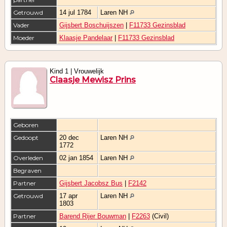
Getrouwd
14 jul 1784
Laren NH
Vader
Gijsbert Boschuijszen
|
F11733 Gezinsblad
Moeder
Klaasje Pandelaar
|
F11733 Gezinsblad
Kind 1 | Vrouwelijk
Claasje Mewisz Prins
Geboren
Gedoopt
20 dec
Laren NH
1772
Overleden
02 jan 1854
Laren NH
Begraven
Partner
Gijsbert Jacobsz Bus
|
F2142
Getrouwd
17 apr
Laren NH
1803
Partner
Barend Rijer Bouwman
|
F2263
(Civil)