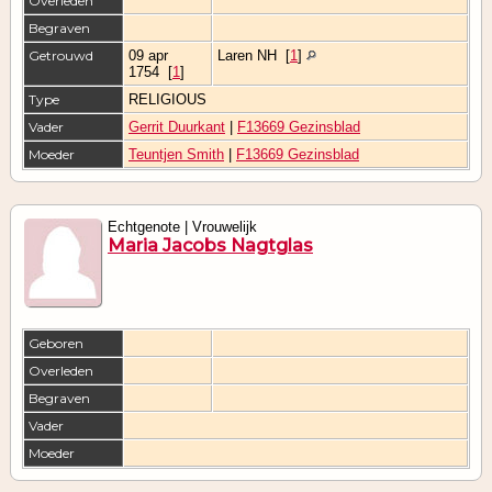
Overleden
Begraven
Getrouwd
09 apr
Laren NH
[
1
]
1754
[
1
]
Type
RELIGIOUS
Vader
Gerrit Duurkant
|
F13669 Gezinsblad
Moeder
Teuntjen Smith
|
F13669 Gezinsblad
Echtgenote | Vrouwelijk
Maria Jacobs Nagtglas
Geboren
Overleden
Begraven
Vader
Moeder