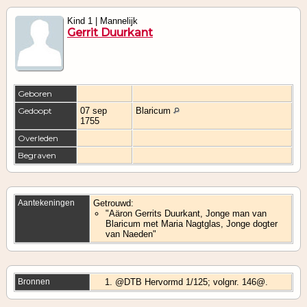
Kind 1 | Mannelijk
Gerrit Duurkant
Geboren
Gedoopt
07 sep
Blaricum
1755
Overleden
Begraven
Aantekeningen
Getrouwd:
"Aäron Gerrits Duurkant, Jonge man van
Blaricum met Maria Nagtglas, Jonge dogter
van Naeden"
Bronnen
@DTB Hervormd 1/125; volgnr. 146@.