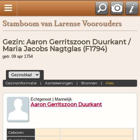
Stamboom van Larense Voorouders
Gezin: Aaron Gerritszoon Duurkant /
Maria Jacobs Nagtglas (F1794)
getr. 09 apr 1754
Gezinsinformatie
|
Aantekeningen
|
Bronnen
|
Alles
Echtgenoot | Mannelijk
Aaron Gerritszoon Duurkant
Geboren