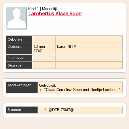
Kind 1 | Mannelijk
Lambertus Klaas Soon
Geboren
Gedoopt
13 mei
Laren NH
1742
Overleden
Begraven
Aantekeningen
Getrouwd:
"Claas Cornelisz Soon met Neeltje Lamberts"
Bronnen
@DTB 7/047@.