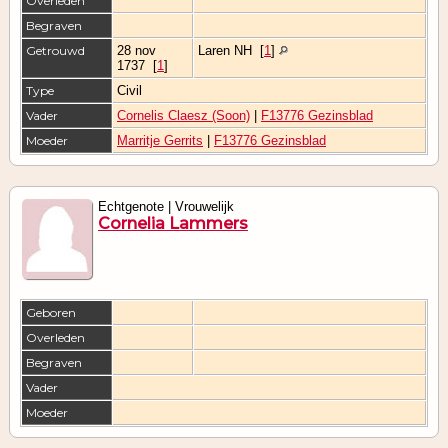
Overleden
Begraven
Getrouwd
28 nov
Laren NH
[
1
]
1737
[
1
]
Type
Civil
Vader
Cornelis Claesz (Soon)
|
F13776 Gezinsblad
Moeder
Marritje Gerrits
|
F13776 Gezinsblad
Echtgenote | Vrouwelijk
Cornelia Lammers
Geboren
Overleden
Begraven
Vader
Moeder