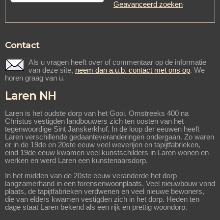
Geavanceerd zoeken
Contact
Als u vragen heeft over of commentaar op de informatie
van deze site,
neem dan a.u.b. contact met ons op
. We
horen graag van u.
Laren NH
Laren is het oudste dorp van het Gooi. Omstreeks 400 na
Christus vestigden landbouwers zich ten oosten van het
tegenwoordige Sint Janskerkhof. In de loop der eeuwen heeft
Laren verschillende gedaanteveranderingen ondergaan. Zo waren
er in de 19de en 20ste eeuw veel weverijen en tapijtfabrieken,
eind 19de eeuw kwamen veel kunstschilders in Laren wonen en
werken en werd Laren een kunstenaarsdorp.
In het midden van de 20ste eeuw veranderde het dorp
langzamerhand in een forensenwoonplaats. Veel nieuwbouw vond
plaats, de tapijtfabrieken verdwenen en veel nieuwe bewoners,
die van elders kwamen vestigden zich in het dorp. Heden ten
dage staat Laren bekend als een rijk en prettig woondorp.