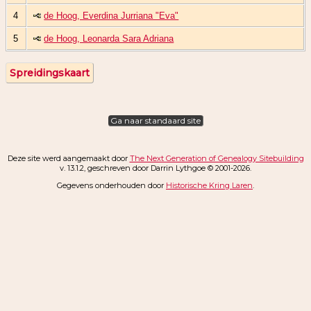
4
de Hoog, Everdina Jurriana "Eva"
5
de Hoog, Leonarda Sara Adriana
Spreidingskaart
Ga naar standaard site
Deze site werd aangemaakt door
The Next Generation of Genealogy Sitebuilding
v. 13.1.2, geschreven door Darrin Lythgoe © 2001-2026.
Gegevens onderhouden door
Historische Kring Laren
.