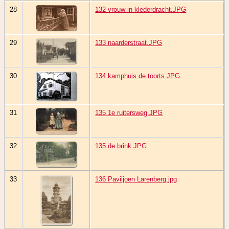
28
132 vrouw in klederdracht.JPG
29
133 naarderstraat.JPG
30
134 kamphuis de toorts.JPG
31
135 1e ruitersweg.JPG
32
135 de brink.JPG
33
136 Paviljoen Larenberg.jpg