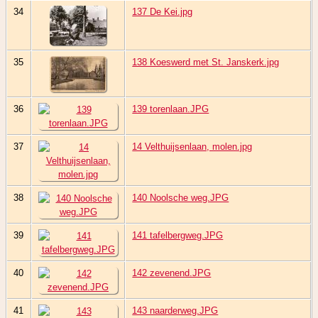
34
137 De Kei.jpg
35
138 Koeswerd met St. Janskerk.jpg
36
139 torenlaan.JPG
37
14 Velthuijsenlaan, molen.jpg
38
140 Noolsche weg.JPG
39
141 tafelbergweg.JPG
40
142 zevenend.JPG
41
143 naarderweg.JPG