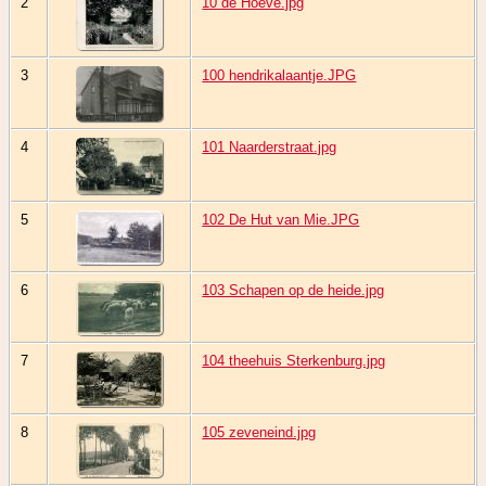
2
10 de Hoeve.jpg
3
100 hendrikalaantje.JPG
4
101 Naarderstraat.jpg
5
102 De Hut van Mie.JPG
6
103 Schapen op de heide.jpg
7
104 theehuis Sterkenburg.jpg
8
105 zeveneind.jpg