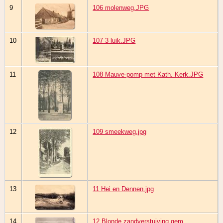
9
106 molenweg.JPG
10
107 3 luik.JPG
11
108 Mauve-pomp met Kath. Kerk.JPG
12
109 smeekweg.jpg
13
11 Hei en Dennen.jpg
14
12 Blonde zandverstuiving gem.