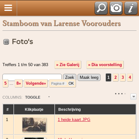
Stamboom van Larense Voorouders
Foto's
Treffers 1 t/m 50 van 383
» Zie Galerij
» Dia voorstelling
1
2
3
4
5
...
8»
Volgende»
COL
UMN
S:
TOGGLE
#
Klikplaatje
Beschrijving
1
1 heide kaart.JPG