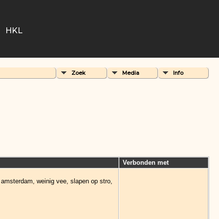
HKL
Zoek
Media
Info
Verbonden met
n amsterdam, weinig vee, slapen op stro,