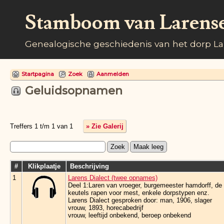
Stamboom van Larens
Genealogische geschiedenis van het dorp L
Startpagina
Zoek
Aanmelden
Geluidsopnamen
Treffers 1 t/m 1 van 1
» Zie Galerij
#
Klikplaatje
Beschrijving
1
Larens Dialect (twee opnames)
Deel 1:Laren van vroeger, burgemeester hamdorff, de l
keutels rapen voor mest, enkele dorpstypen enz.
Larens Dialect gesproken door: man, 1906, slager
vrouw, 1893, horecabedrijf
vrouw, leeftijd onbekend, beroep onbekend
…