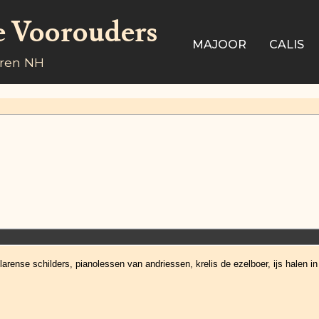
e Voorouders
MAJOOR
CALIS
aren NH
arense schilders, pianolessen van andriessen, krelis de ezelboer, ijs halen i