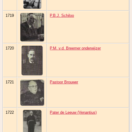
1719
P.B.J. Schiloo
1720
P.M. v.d. Breemer onderwijzer
1721
Pastoor Brouwer
1722
Pater de Leeuw (Venantius)