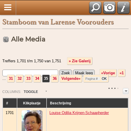
Stamboom van Larense Voorouders
Alle Media
Treffers 1,701 t/m 1,750 van 1,751
» Zie Galerij
«Vorige
«1
...
31
32
33
34
35
36
Volgende»
COL
UMN
S:
TOGGLE
#
Klikplaatje
Beschrijving
1701
Louise Odilia Krijnen-Schaapherder