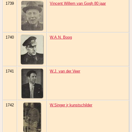
1739
Vincent Willem van Gogh 80 jaar
1740
W.A.N. Boog
1741
W.J. van der Veer
1742
W.Singer jr kunstschilder