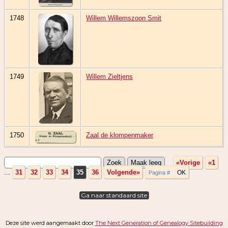
1748
Willem Willemszoon Smit
1749
Willem Zieltjens
1750
Zaal de klompenmaker
«Vorige
«1
...
31
32
33
34
35
36
Volgende»
Ga naar standaard site
Deze site werd aangemaakt door
The Next Generation of Genealogy Sitebuilding