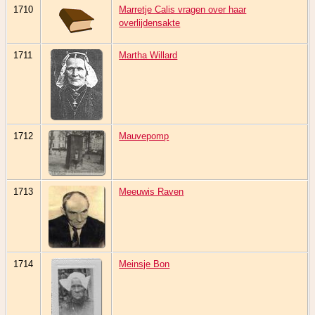
1710
Marretje Calis vragen over haar
overlijdensakte
1711
Martha Willard
1712
Mauvepomp
1713
Meeuwis Raven
1714
Meinsje Bon