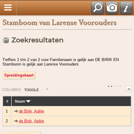
Stamboom van Larense Voorouders
Zoekresultaten
Treffers 1 t/m 2 van 2 voor Familienaam is gelijk aan DE BIRIK EN
Stamboom is gelijk aan Larense Voorouders
Spreidingskaart
COL
UMN
S:
TOGGLE
#
Naam
1
de Birik, Aaltje
2
de Birik, Aeltje