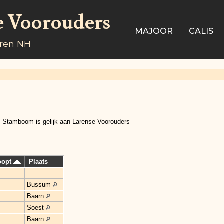
e Voorouders
MAJOOR
CALIS
aren NH
 Stamboom is gelijk aan Larense Voorouders
oopt
Plaats
Bussum
Baarn
5
Soest
Baarn