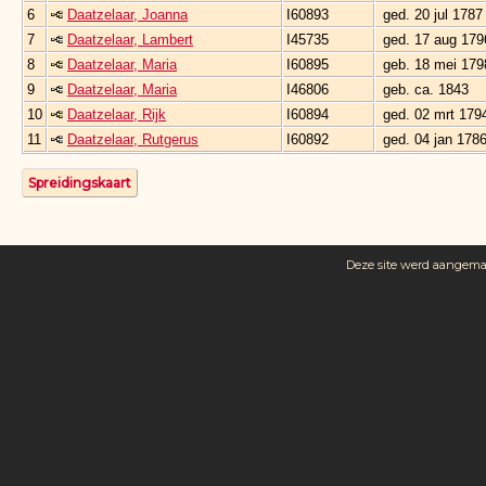
6
Daatzelaar, Joanna
I60893
ged. 20 jul 1787
7
Daatzelaar, Lambert
I45735
ged. 17 aug 179
8
Daatzelaar, Maria
I60895
geb. 18 mei 179
9
Daatzelaar, Maria
I46806
geb. ca. 1843
10
Daatzelaar, Rijk
I60894
ged. 02 mrt 179
11
Daatzelaar, Rutgerus
I60892
ged. 04 jan 178
Spreidingskaart
Deze site werd aangem