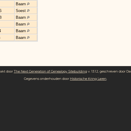
Baarn
6
Soest
8
Baarn
Baarn
4
Baarn
6
Baarn
aakt door
The Next Generation of Genealogy Sitebuilding
v. 13.1.2, geschreven door Da
Gegevens onderhouden door
Historische Kring Laren
.