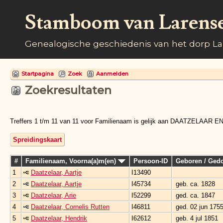
Stamboom van Larens
Genealogische geschiedenis van het dorp L
Startpagina
Zoek
Aanmelden
Zoekresultaten
Treffers 1 t/m 11 van 11 voor Familienaam is gelijk aan DAATZELAAR EN
Spreidingskaart
#
Familienaam, Voorna(a)m(en)
Persoon-ID
Geboren / Ged
1
Daatzelaar, Aartje
I13490
2
Daatzelaar, Aartje
I45734
geb. ca. 1828
3
Daatzelaar, Arie
I52299
ged. ca. 1847
4
Daatzelaar, Cornelis Rutten
I46811
ged. 02 jun 175
5
Daatzelaar, Hendrik
I62612
geb. 4 jul 1851